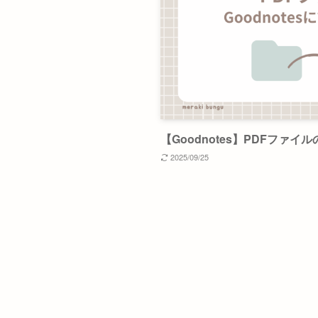
【Goodnotes】PDFファ
2025/09/25