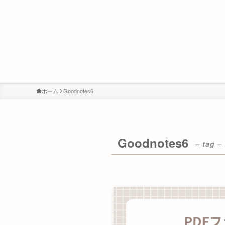
ホーム
Goodnotes6
Goodnotes6
– tag –